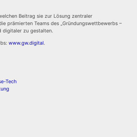
welchen Beitrag sie zur Lösung zentraler
 – die prämierten Teams des „Gründungswettbewerbs –
 digitaler zu gestalten.
rbs:
www.gw.digital
.
se-Tech
tung