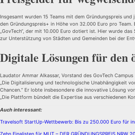
Insgesamt wurden 15 Teams mit dem Gründungspreis und jew
den Gründungspreis+ in Höhe von 32.000 Euro pro Team. E
„GovTech“, der mit 10.000 Euro dotiert ist. Hier wurde das
zur Unterstützung von Städten und Gemeinden bei der Entw
Digitale Lösungen für den 
Laudator Ammar Alkassar, Vorstand des GovTech Campus De
„Die Digitalisierung und technologische Unabhängigkeit v
Chancen.“ Er lobte insbesondere die innovative Lösung v
„Die Plattform bündelt die Expertise aus verschiedenen Kom
Auch interessant:
Travelsoft StartUp-Wettbewerb: Bis zu 250.000 Euro für i
Zehn Finalisten für MUT – DER GRÜNDUNGSPREIS NRW 20