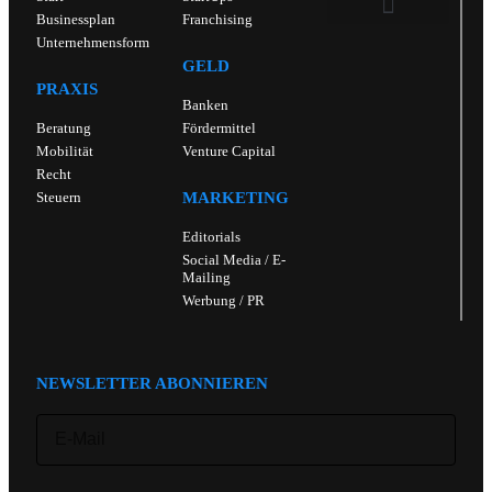
Businessplan
Franchising
Unternehmensform
Cookie-Richtlinie (EU)
GELD
PRAXIS
Banken
Beratung
Fördermittel
Mobilität
Venture Capital
Recht
Steuern
MARKETING
Editorials
Social Media / E-
Mailing
Werbung / PR
NEWSLETTER ABONNIEREN