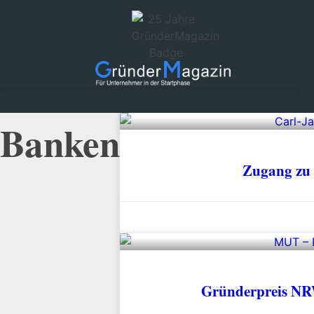
Banken
Zugang zu 
Gründerpreis NRW