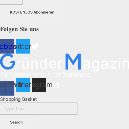
KOSTENLOS Abonnieren
Folgen Sie uns
ebook
Twitter
ebook-
Twitter
Instagram
f
Shopping Basket