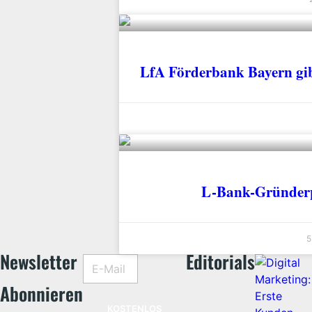
LfA Förderbank Bayern gib
L-Bank-Gründerpr
5
Newsletter
Editorials
Abonnieren​
KOSTENLOS