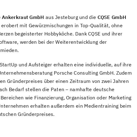
e
Ankerkraut GmbH
aus Jesteburg und die
CQSE GmbH
 erobert mit Gewürzmischungen in Top-Qualität, ohne
 Herzen begeisterter Hobbyköche. Dank CQSE und ihrer
oftware, werden bei der Weiterentwicklung der
rmieden.
StartUp und Aufsteiger erhalten eine individuelle, auf ihre
e Unternehmensberatung Porsche Consulting GmbH. Zudem
n Gründerpreises über einen Zeitraum von zwei Jahren
ach Bedarf stellen die Paten – namhafte deutsche
Bereichen wie Finanzierung, Organisation oder Marketing
 Unternehmen erhalten außerdem ein Medientraining beim
tschen Gründerpreises.