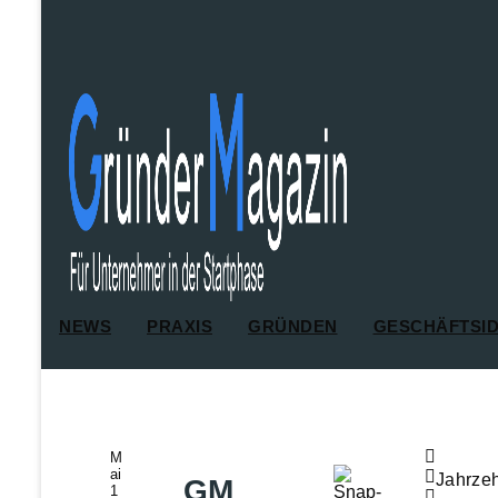
NEWS
PRAXIS
GRÜNDEN
GESCHÄFTSI
M
Ai
Jahrzeh
GM
1