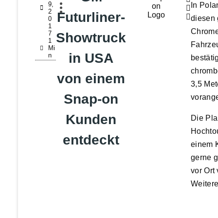
9,
In Pola
2
Futurliner-
diesen 
0
1
ChromeC
7
Showtruck
1
Fahrzeu
Mi
in USA
N
bestäti
chromb
von einem
3,5 Met
Snap-on
vorange
Kunden
Die Pla
Hochtou
entdeckt
einem 
gerne g
vor Ort
Weitere