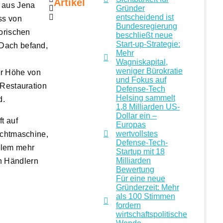
Artikel
 aus Jena
Gründer
entscheidend ist
ss von
Bundesregierung
torischen
beschließt neue
Start-up-Strategie:
 Dach befand,
Mehr
Wagniskapital,
weniger Bürokratie
er Höhe von
und Fokus auf
 Restauration
Defense-Tech
Helsing sammelt
d.
1,8 Milliarden US-
Dollar ein –
t auf
Europas
wertvollstes
uchtmaschine,
Defense-Tech-
elem mehr
Startup mit 18
Milliarden
n Händlern
Bewertung
Für eine neue
Gründerzeit: Mehr
als 100 Stimmen
fordern
wirtschaftspolitische