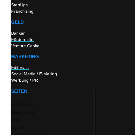
StartUps
Franchising
GELD
Banken
Fördermittel
Venture Capital
MARKETING
Editorials
Social Media / E-Mailing
Werbung / PR
SEITEN
Impressum
Datenschutz
AGB
Kontakt