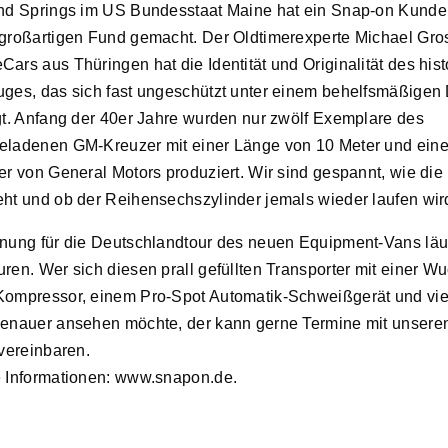
nd Springs im US Bundesstaat Maine hat ein Snap-on Kunde
großartigen Fund gemacht. Der Oldtimerexperte Michael Gro
ars aus Thüringen hat die Identität und Originalität des his
ges, das sich fast ungeschützt unter einem behelfsmäßigen
gt. Anfang der 40er Jahre wurden nur zwölf Exemplare des
eladenen GM-Kreuzer mit einer Länge von 10 Meter und ein
er von General Motors produziert. Wir sind gespannt, wie die
ht und ob der Reihensechszylinder jemals wieder laufen wir
nung für die Deutschlandtour des neuen Equipment-Vans läuf
ren. Wer sich diesen prall gefüllten Transporter mit einer W
Kompressor, einem Pro-Spot Automatik-Schweißgerät und vi
enauer ansehen möchte, der kann gerne Termine mit unsere
 vereinbaren.
 Informationen: www.snapon.de.