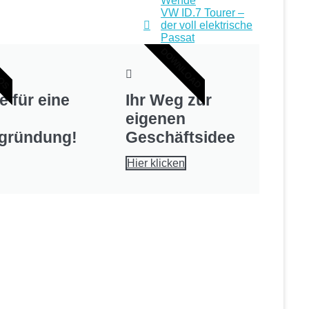
Wende
VW ID.7 Tourer –
der voll elektrische
Passat
LOS
DOWNLOAD
e für eine
Ihr Weg zur
eigenen
zgründung!
Geschäftsidee
Hier klicken