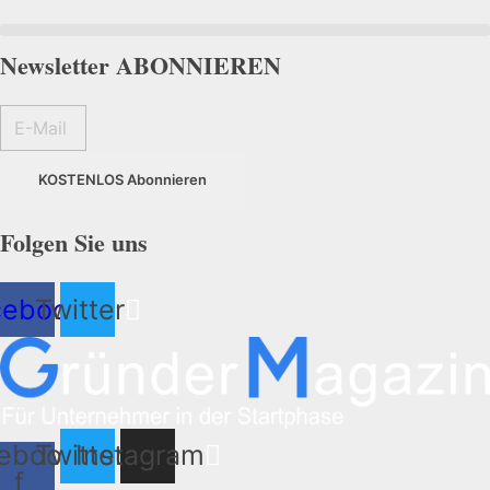
Newsletter ABONNIEREN
KOSTENLOS Abonnieren
Folgen Sie uns
cebook
Twitter
ebook-
Twitter
Instagram
f