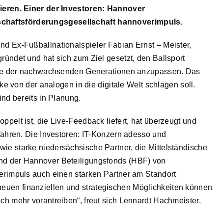
sieren. Einer der Investoren: Hannover
chaftsförderungsgesellschaft hannoverimpuls.
und Ex-Fußballnationalspieler Fabian Ernst – Meister,
ründet und hat sich zum Ziel gesetzt, den Ballsport
nisse der nachwachsenden Generationen anzupassen. Das
cke von der analogen in die digitale Welt schlagen soll.
ind bereits in Planung.
pelt ist, die Live-Feedback liefert, hat überzeugt und
nfahren. Die Investoren: IT-Konzern adesso und
ie starke niedersächsische Partner, die Mittelständische
nd der Hannover Beteiligungsfonds (HBF) von
verimpuls auch einen starken Partner am Standort
uen finanziellen und strategischen Möglichkeiten können
ch mehr vorantreiben“, freut sich Lennardt Hachmeister,