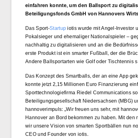
einfahren konnte, um den Ballsport zu digitali
Beteiligungsfonds GmbH von Hannovers Wirts
Das Sport-
Startup
iotis wurde mit Angel-Investor 
Pokalsieger und ehemaliger Nationalspieler – geg
nachhaltig zu digitalisieren und an die Bedürf
erste Produkt ist ein smarter Fußball, der die Brü
Andere Ballsportarten wie Golf oder Tischtennis s
Das Konzept des Smartballs, der an eine App gekop
konnte jetzt 2,15 Millionen Euro Finanzierung ei
Sporttechnologiefirma Riedel Communications sow
Beteiligungsgesellschaft Niedersachsen (MBG) u
hannoverimpuls: „Wir freuen uns sehr, mit hanno
Hannover an Bord bekommen zu haben. Mit den ne
wir unsere Vision von smarten Sportbällen nun no
CEO und Founder von iotis.