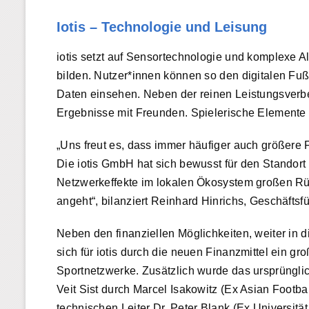
Iotis – Technologie und Leisung
iotis setzt auf Sensortechnologie und komplexe Al
bilden. Nutzer*innen können so den digitalen Fußb
Daten einsehen. Neben der reinen Leistungsverbe
Ergebnisse mit Freunden. Spielerische Elemente 
„Uns freut es, dass immer häufiger auch größere 
Die iotis GmbH hat sich bewusst für den Standor
Netzwerkeffekte im lokalen Ökosystem großen Rü
angeht“, bilanziert Reinhard Hinrichs, Geschäfts
Neben den finanziellen Möglichkeiten, weiter in 
sich für iotis durch die neuen Finanzmittel ein gr
Sportnetzwerke. Zusätzlich wurde das ursprüngl
Veit Sist durch Marcel Isakowitz (Ex Asian Footba
technischen Leiter Dr. Peter Blank (Ex Universität